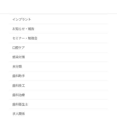
いがらし歯科グループ
いがらし歯科医院
インプラント
お知らせ・報告
セミナー・勉強会
口腔ケア
感染対策
未分類
歯科助手
歯科技工
歯科治療
歯科衛生士
求人関係