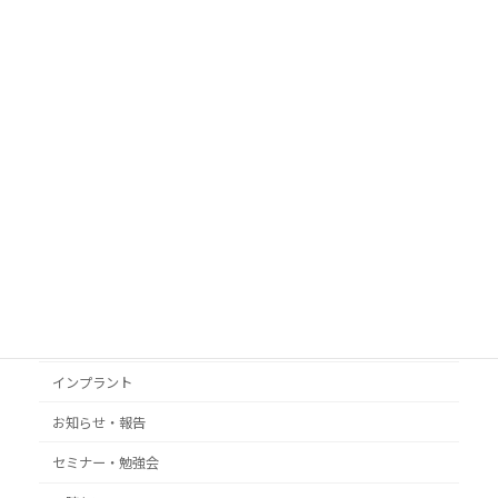
アーカイブ
アーカイブ
カテゴリ
いがらし歯科イーストクリニック
いがらし歯科グループ
いがらし歯科医院
インプラント
お知らせ・報告
セミナー・勉強会