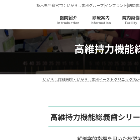
コ
ナ
栃木県宇都宮市：いがらし歯科グループ|インプラント|訪問歯
ン
ビ
医院紹介
診療案内
院内設備
テ
ゲ
Introduction
Information
Facility
ン
ー
ツ
シ
へ
ョ
高維持力機能
ス
ン
キ
に
ッ
移
プ
動
いがらし歯科医院・いがらし歯科イーストクリニック|栃
高維持力機能総義歯シリー
解剖学的指標を用いた模型