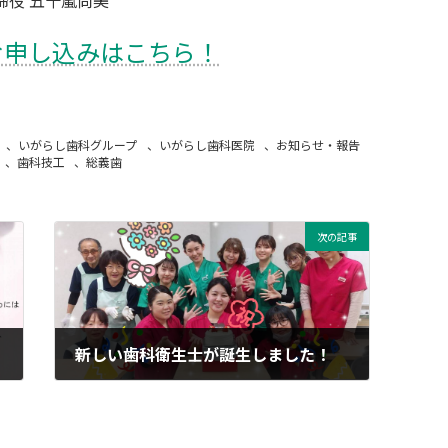
お申し込みはこちら！
、
いがらし歯科グループ
、
いがらし歯科医院
、
お知らせ・報告
、
歯科技工
、
総義歯
次の記事
－
新しい歯科衛生士が誕生しました！
2023-03-25