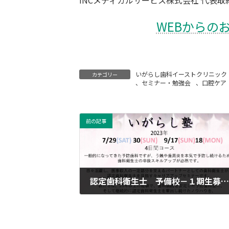
WEBからの
いがらし歯科イーストクリニック
カテゴリー
、
セミナー・勉強会
、
口腔ケア
前の記事
認定歯科衛生士 予備校－１期生募集
2023-03-12