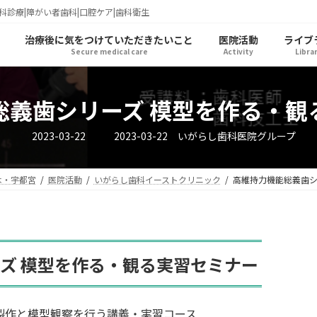
科診療|障がい者歯科|口腔ケア|歯科衛生
治療後に気をつけていただきたいこと
医院活動
ライブ
Secure medical care
Activity
Libra
総義歯シリーズ 模型を作る・観
最
2023-03-22
2023-03-22
いがらし歯科医院グループ
終
更
新
日
木・宇都宮
医院活動
いがらし歯科イーストクリニック
高維持力機能総義歯シ
時
:
ズ 模型を作る・観る実習セミナー
製作と模型観察を行う講義・実習コース