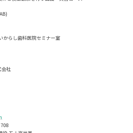
AB)
4 いからし歯科医院セミナー室
式会社
m
708
締役 五十嵐尚美