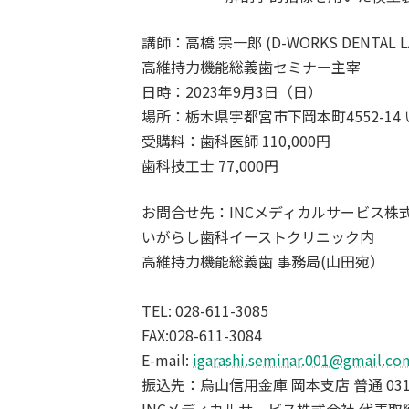
講師：高橋 宗一郎 (D-WORKS DENTAL L
高維持力機能総義歯セミナー主宰
日時：2023年9月3日（日）
場所：栃木県宇都宮市下岡本町4552-1
受購料：歯科医師 110,000円
歯科技工士 77,000円
お問合せ先：INCメディカルサービス株
いがらし歯科イーストクリニック内
高維持力機能総義歯 事務局(山田宛）
TEL: 028-611-3085
FAX:028-611-3084
E-mail:
igarashi.seminar.001@gmail.co
振込先：烏山信用金庫 岡本支店 普通 031
INCメディカルサービス株式会社 代表取