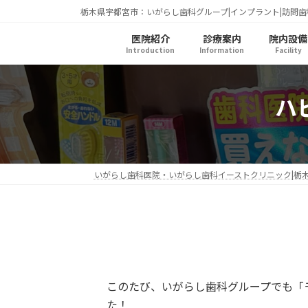
コ
ナ
栃木県宇都宮市：いがらし歯科グループ|インプラント|訪問歯
ン
ビ
医院紹介
診療案内
院内設備
テ
ゲ
Introduction
Information
Facility
ン
ー
ツ
シ
へ
ョ
ハ
ス
ン
キ
に
ッ
移
プ
動
いがらし歯科医院・いがらし歯科イーストクリニック|栃
このたび、いがらし歯科グループでも「
た！