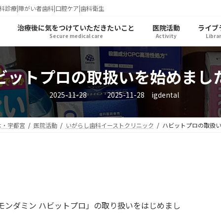
科診療|障がい者歯科|口腔ケア|歯科衛生
治療後に気をつけていただきたいこと
医院活動
ライブ
Secure medical care
Activity
Libra
ビットプロの取扱いを始めまし
最
2025-11-28
2025-11-28
igdental
終
更
新
日
木・宇都宮
医院活動
いがらし歯科イーストクリニック
ハビットプロの取扱
時
:
モンダミン ハビットプロ」の取り扱いをはじめまし