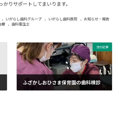
っかりサポートしてまいります。
、
いがらし歯科グループ
、
いがらし歯科医院
、
お知らせ・報告
治療
、
歯科衛生士
次の記事
ふざかしおひさま保育園の歯科検診
2025-12-04