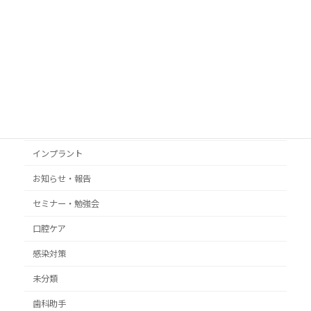
カテゴリ
いがらし歯科イーストクリニック
いがらし歯科グループ
いがらし歯科医院
インプラント
お知らせ・報告
セミナー・勉強会
口腔ケア
感染対策
未分類
歯科助手