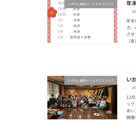
年
いがらし歯科イーストクリニック
20
年末
き、
させ
（金
い
いがらし歯科イーストクリニック
20
12
ック
あい
開催