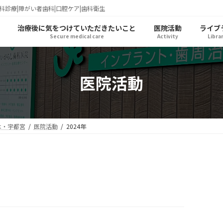
科診療|障がい者歯科|口腔ケア|歯科衛生
治療後に気をつけていただきたいこと
医院活動
ライブ
Secure medical care
Activity
Libra
医院活動
木・宇都宮
医院活動
2024年