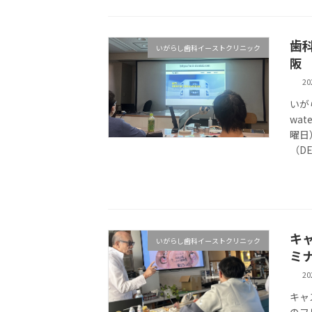
歯科
いがらし歯科イーストクリニック
阪
20
いが
wa
曜日
（D
キ
いがらし歯科イーストクリニック
ミ
20
キャ
のフ