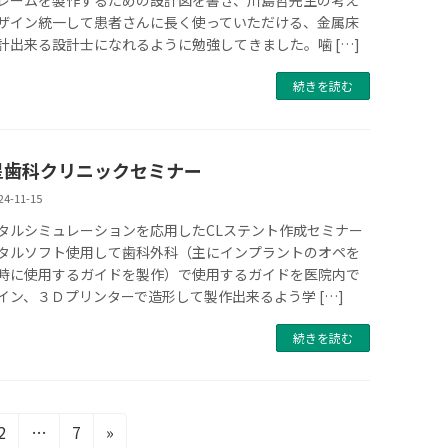
ザイン統一して患者さんに長く使っていただける、金属床
計出来る設計士になれるように勉強してきました。噛 […]
続きを読む
星歯科クリニックセミナー
24-11-15
タルシミュレーションを応用したCLステント作成セミナー
タルソフト使用して歯科外科（主にインプラントのオペを
時に使用するガイドを製作）で使用するガイドを医院内で
イン、３Ｄプリンターで造形して製作出来るよう学 […]
続きを読む
固
固
2
…
7
»