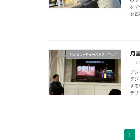
をデ
を設
月
いがらし歯科イーストクリニック
20
デジ
デジ
する
デザ
投
固
1