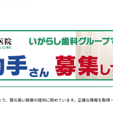
定
定
ペ
ペ
ー
ー
ジ
ジ
より、質の高い医療の提供に努めています。正確な情報を取得