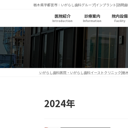
コ
ナ
栃木県宇都宮市：いがらし歯科グループ|インプラント|訪問歯
ン
ビ
医院紹介
診療案内
院内設備
テ
ゲ
Introduction
Information
Facility
ン
ー
ツ
シ
へ
ョ
ス
ン
キ
に
ッ
移
プ
動
いがらし歯科医院・いがらし歯科イーストクリニック|栃
2024年