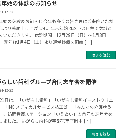
末年始の休診のお知らせ
24-12-28
年始の休診のお知らせ 今年も多くの皆さまにご来院いただ
心より感謝申し上げます。年末年始は以下の日程で休診と
ていただきます。 休診期間：12月29日（日）～1月3日
） 新年は1月4日（土）より通常診療を開始 […]
続きを読む
がらしい歯科グループ合同忘年会を開催
24-12-22
月21日は、「いがらし歯科」「いがらし歯科イーストクリニ
」「INC メディカルサービス技工部」「みんなの介護ゆう
」、訪問看護ステーション「ゆうあい」の合同の忘年会を
しました。 いがらし歯科が宇都宮市下岡本 […]
続きを読む