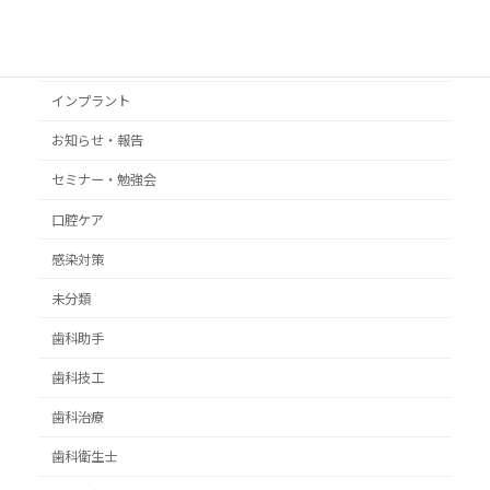
いがらし歯科グループ
いがらし歯科医院
インプラント
お知らせ・報告
セミナー・勉強会
口腔ケア
感染対策
未分類
歯科助手
歯科技工
歯科治療
歯科衛生士