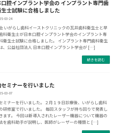
本口腔インプラント学会の インプラント専門歯
衛生士試験に合格しました
25-03-24
会 いがらし歯科イーストクリニックの瓦井歯科衛生士と早
歯科衛生士が日本口腔インプラント学会のインプラント専
科衛生士試験に合格しました。 インプラント専門歯科衛生
は、公益社団法人 日本口腔インプラント学会が […]
続きを読む
内セミナーを行いました
25-03-07
セミナーを行いました。２月１９日診療後、いがらし歯科
の研修室で行いました。 毎回スタッフが持ち回りで発表し
きます。 今回は新導入されたレーザー機器について機器の
法を歯科助手が説明し、医師がレーザーの種類と […]