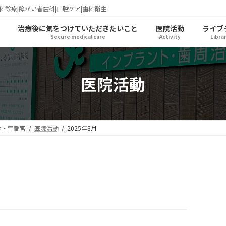
科診療|障がい者歯科|口腔ケア|歯科衛生
治療後に気をつけていただきたいこと
医院活動
ライブ
Secure medical care
Activity
Libra
医院活動
木・宇都宮
医院活動
2025年3月