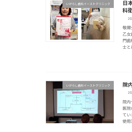
日
いがらし歯科イーストクリニック
科
20
敬爾
乙女
門歯
士と
院
いがらし歯科イーストクリニック
20
院内
医院
てい
使用