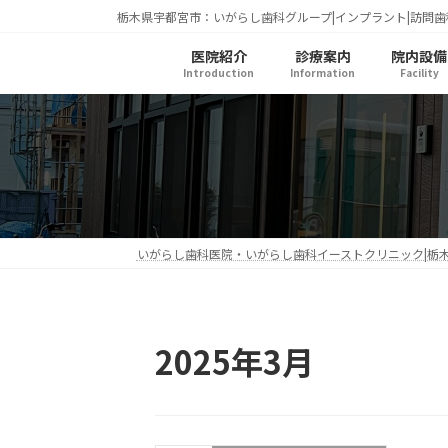
コ
ナ
栃木県宇都宮市：いがらし歯科グループ|インプラント|訪問歯
ン
ビ
医院紹介
診療案内
院内設備
テ
ゲ
Introduction
Information
Facility
ン
ー
ツ
シ
へ
ョ
ス
ン
キ
に
ッ
移
プ
動
いがらし歯科医院・いがらし歯科イーストクリニック|栃
2025年3月