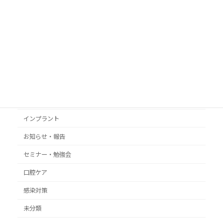
カテゴリ
いがらし歯科イーストクリニック
いがらし歯科グループ
いがらし歯科医院
インプラント
お知らせ・報告
セミナー・勉強会
口腔ケア
感染対策
未分類